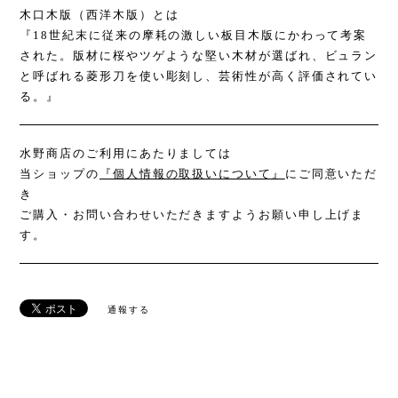
木口木版（西洋木版）とは
『18世紀末に従来の摩耗の激しい板目木版にかわって考案
された。版材に桜やツゲような堅い木材が選ばれ、ビュラン
と呼ばれる菱形刀を使い彫刻し、芸術性が高く評価されてい
る。』
水野商店のご利用にあたりましては
当ショップの
『個人情報の取扱いについて』
にご同意いただ
き
ご購入・お問い合わせいただきますようお願い申し上げま
す。
通報する