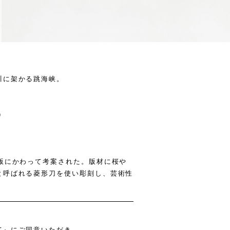
川に架かる跳海峡。
。
）
版にかわって考案された。版材に桜や
と呼ばれる菱形刀を使い彫刻し、芸術性
て』
にご同意いただき