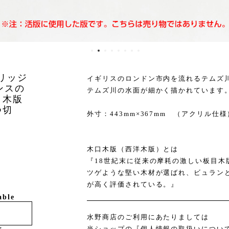
ブリッジ
イギリスのロンドン市内を流れるテムズ
ランスの
テムズ川の水面が細かく描かれています
口木版
つ切
外寸：443mm×367mm （アクリル仕様
木口木版（西洋木版）とは
『18世紀末に従来の摩耗の激しい板目木
ツゲような堅い木材が選ばれ、ビュラン
が高く評価されている。』
able
水野商店のご利用にあたりましては
当ショップの
『個人情報の取扱いについ