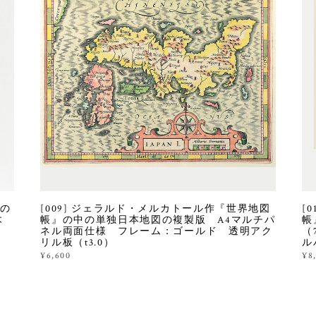
スの
[009] ジェラルド・メルカトール作『世界地図
[
木
帳』の中の単独日本地図の複製版 A4マルチパ
帳
ネル両面仕様 フレーム：ゴールド 透明アク
（
リル板（t3.0）
ル
¥6,600
¥8