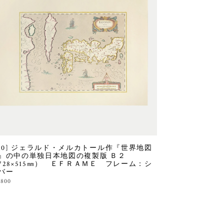
010] ジェラルド・メルカトール作『世界地図
』の中の単独日本地図の複製版 Ｂ２
728×515㎜） ＥＦＲＡＭＥ フレーム：シ
バー
,800